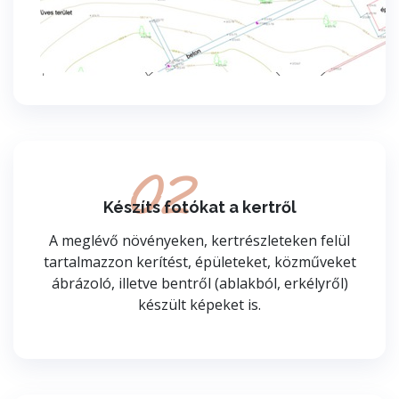
02
Készíts fotókat a kertről
A meglévő növényeken, kertrészleteken felül
tartalmazzon kerítést, épületeket, közműveket
ábrázoló, illetve bentről (ablakból, erkélyről)
készült képeket is.