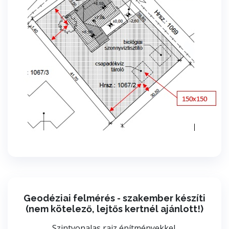
Geodéziai felmérés - szakember készíti
(nem kötelező, lejtős kertnél ajánlott!)
Szintvonalas rajz építményekkel,