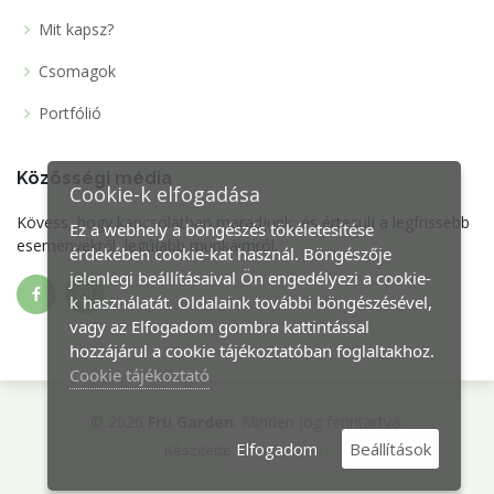
Mit kapsz?
Csomagok
Portfólió
Közösségi média
Cookie-k elfogadása
Kövess, hogy kapcsolatban maradjunk, és értesülj a legfrissebb
Ez a webhely a böngészés tökéletesítése
eseményekről, legújabb munkáimról.
érdekében cookie-kat használ. Böngészője
jelenlegi beállításaival Ön engedélyezi a cookie-
k használatát. Oldalaink további böngészésével,
vagy az Elfogadom gombra kattintással
hozzájárul a cookie tájékoztatóban foglaltakhoz.
Cookie tájékoztató
© 2026
Fru Garden
. Minden jog fenntartva.
Elfogadom
Beállítások
Készítette:
Core Systems