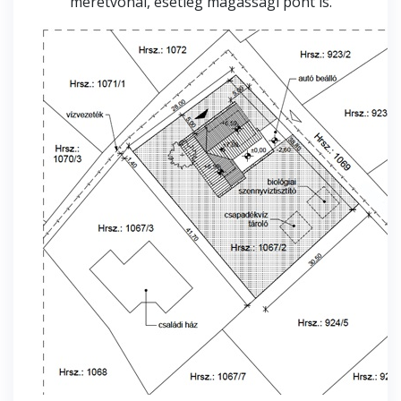
méretvonal, esetleg magassági pont is.