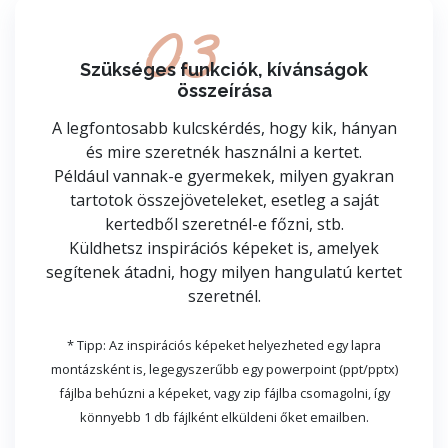
03
Szükséges funkciók, kívánságok
összeírása
A legfontosabb kulcskérdés, hogy kik, hányan
és mire szeretnék használni a kertet.
Például vannak-e gyermekek, milyen gyakran
tartotok összejöveteleket, esetleg a saját
kertedből szeretnél-e főzni, stb.
Küldhetsz inspirációs képeket is, amelyek
segítenek átadni, hogy milyen hangulatú kertet
szeretnél.
* Tipp: Az inspirációs képeket helyezheted egy lapra
montázsként is, legegyszerűbb egy powerpoint (ppt/pptx)
fájlba behúzni a képeket, vagy zip fájlba csomagolni, így
könnyebb 1 db fájlként elküldeni őket emailben.