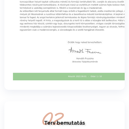
02
Terv bemutatás