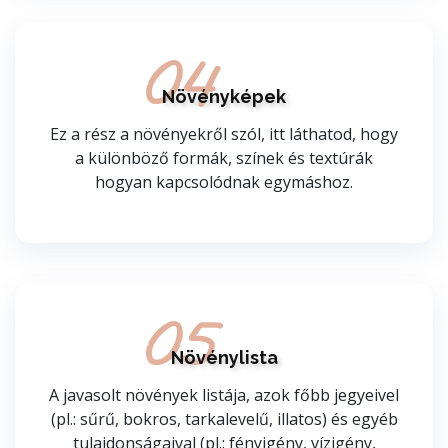
04
Növényképek
Ez a rész a növényekről szól, itt láthatod, hogy
a különböző formák, színek és textúrák
hogyan kapcsolódnak egymáshoz.
05
Növénylista
A javasolt növények listája, azok főbb jegyeivel
(pl.: sűrű, bokros, tarkalevelű, illatos) és egyéb
tulajdonságaival (pl.: fényigény, vízigény,